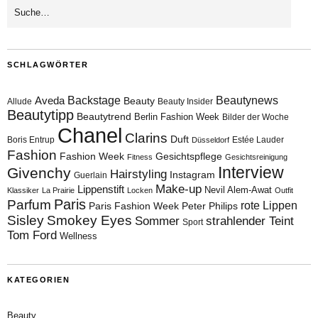
SCHLAGWÖRTER
Aveda
Backstage
Beautynews
Beauty
Allude
Beauty Insider
Beautytipp
Beautytrend
Berlin Fashion Week
Bilder der Woche
Chanel
Clarins
Duft
Boris Entrup
Estée Lauder
Düsseldorf
Fashion
Fashion Week
Gesichtspflege
Fitness
Gesichtsreinigung
Interview
Givenchy
Hairstyling
Instagram
Guerlain
Make-up
Lippenstift
Nevil Alem-Awat
Klassiker
La Prairie
Locken
Outfit
Paris
Parfum
rote Lippen
Paris Fashion Week
Peter Philips
Sisley
Smokey Eyes
Sommer
strahlender Teint
Sport
Tom Ford
Wellness
KATEGORIEN
Beauty