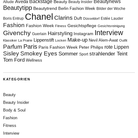
Aveda
Backstage
Beautynews
Beauty
Allude
Beauty Insider
Beautytipp
Beautytrend
Berlin Fashion Week
Bilder der Woche
Chanel
Clarins
Duft
Boris Entrup
Estée Lauder
Düsseldorf
Fashion
Fashion Week
Gesichtspflege
Fitness
Gesichtsreinigung
Interview
Givenchy
Hairstyling
Instagram
Guerlain
Make-up
Lippenstift
Nevil Alem-Awat
Klassiker
La Prairie
Locken
Outfit
Paris
Parfum
rote Lippen
Paris Fashion Week
Peter Philips
Sisley
Smokey Eyes
Sommer
strahlender Teint
Sport
Tom Ford
Wellness
KATEGORIEN
Beauty
Beauty Insider
Body & Soul
Fashion
Fitness
Interview