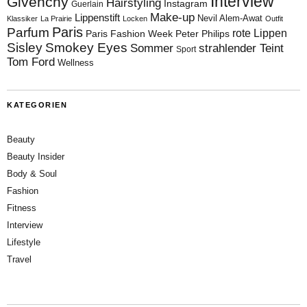
Interview
Givenchy
Hairstyling
Instagram
Guerlain
Make-up
Lippenstift
Nevil Alem-Awat
Klassiker
La Prairie
Locken
Outfit
Paris
Parfum
rote Lippen
Paris Fashion Week
Peter Philips
Sisley
Smokey Eyes
Sommer
strahlender Teint
Sport
Tom Ford
Wellness
KATEGORIEN
Beauty
Beauty Insider
Body & Soul
Fashion
Fitness
Interview
Lifestyle
Travel