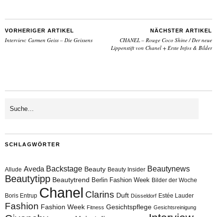
VORHERIGER ARTIKEL
NÄCHSTER ARTIKEL
Interview: Carmen Geiss – Die Geissens
CHANEL – Rouge Coco Shine / Der neue
Lippenstift von Chanel + Erste Infos & Bilder
SCHLAGWÖRTER
Aveda
Backstage
Beautynews
Beauty
Allude
Beauty Insider
Beautytipp
Beautytrend
Berlin Fashion Week
Bilder der Woche
Chanel
Clarins
Duft
Boris Entrup
Estée Lauder
Düsseldorf
Fashion
Fashion Week
Gesichtspflege
Fitness
Gesichtsreinigung