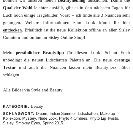
können wir unseren neuen
Beautyliebling
aussuchen. Damit die
Qual der Wahl
leichter ausfällt, gibt es in den nächsten Tagen für
Euch noch einige Tragebilder. Vorab – ich finde alle 3 Nuancen sehr
gelungen. Weitere Informationen zum Look könnt Ihr
hier
entdecken
. Erhältlich ist die neue Kollektion offline an allen Sisley
Countern und
online im Sisley Online Shop
!
Mein
persönlicher Beautytipp
für diesen Look! Schaut Euch
unbedingt die neuen Lidschatten Paletten an. Die neue
cremige
Textur
und auch die Nuancen lassen mein Beautyherz höher
schlagen.
Alle Bilder via Style and Beauty
Beauty
KATEGORIE:
Dream
,
Indian Summer
,
Lidschatten
,
Make-up
SCHLAGWORT:
Kollektion
,
Mystery
,
Nude Look
,
Phyto 4 Ombres
,
Phyto Lip Twists
,
Sisley
,
Smokey Eyes
,
Spring 2015