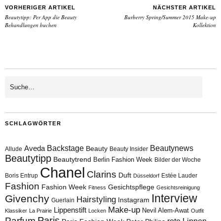
VORHERIGER ARTIKEL
NÄCHSTER ARTIKEL
Beautytipp: Per App die Beauty
Burberry Spring/Summer 2015 Make-up
Behandlungen buchen
Kollektion
SCHLAGWÖRTER
Aveda
Backstage
Beautynews
Beauty
Allude
Beauty Insider
Beautytipp
Beautytrend
Berlin Fashion Week
Bilder der Woche
Chanel
Clarins
Duft
Boris Entrup
Estée Lauder
Düsseldorf
Fashion
Fashion Week
Gesichtspflege
Fitness
Gesichtsreinigung
Interview
Givenchy
Hairstyling
Instagram
Guerlain
Make-up
Lippenstift
Nevil Alem-Awat
Klassiker
La Prairie
Locken
Outfit
Paris
Parfum
rote Lippen