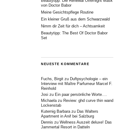
Beautytipp: Die Renewal Overnight Mask
von Doctor Babor
Meine Gesichtspflege Routine
Ein kleiner Gruß aus dem Schwarzwald
Nimm dir Zeit für dich – Achtsamkeit
Beautytipp: The Best Of Doctor Babor
Set
NEUESTE KOMMENTARE
Fuchs, Birgit
zu
Duftpsychologie – ein
Interview mit Maître Parfumeur Marcel F.
Reinhold
Josi
zu
Ein paar persönliche Worte….
Michaela
zu
Review: ghd curve thin wand
Lockenstab
Kuternig Barbara
zu
Das Walters
Apartment in Anif bei Salzburg
Dennis
zu
Wellness Auszeit deluxe! Das
Jammertal Resort in Datteln