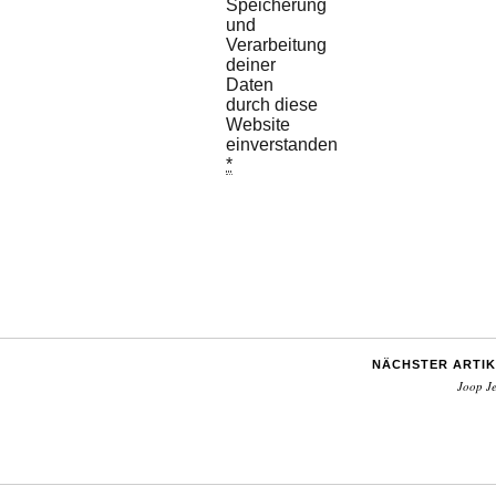
Speicherung
und
Verarbeitung
deiner
Daten
durch diese
Website
einverstanden.
*
NÄCHSTER ARTIK
Joop J