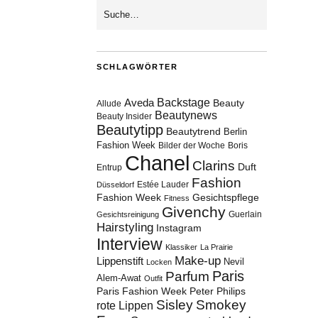
SCHLAGWÖRTER
Aveda
Backstage
Beauty
Allude
Beautynews
Beauty Insider
Beautytipp
Beautytrend
Berlin
Fashion Week
Bilder der Woche
Boris
Chanel
Clarins
Duft
Entrup
Fashion
Estée Lauder
Düsseldorf
Fashion Week
Gesichtspflege
Fitness
Givenchy
Guerlain
Gesichtsreinigung
Hairstyling
Instagram
Interview
Klassiker
La Prairie
Make-up
Lippenstift
Nevil
Locken
Paris
Parfum
Alem-Awat
Outfit
Paris Fashion Week
Peter Philips
Sisley
Smokey
rote Lippen