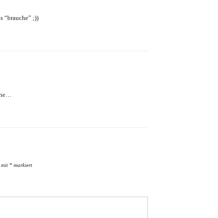
s “brauche” ;))
uche…
d mit
*
markiert