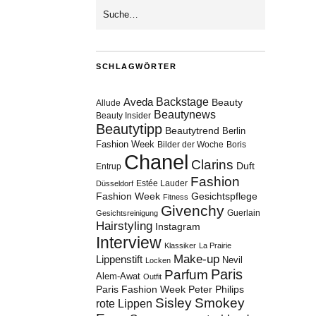
SCHLAGWÖRTER
Aveda
Backstage
Beauty
Allude
Beautynews
Beauty Insider
Beautytipp
Beautytrend
Berlin
Fashion Week
Bilder der Woche
Boris
Chanel
Clarins
Duft
Entrup
Fashion
Estée Lauder
Düsseldorf
Fashion Week
Gesichtspflege
Fitness
Givenchy
Guerlain
Gesichtsreinigung
Hairstyling
Instagram
Interview
Klassiker
La Prairie
Make-up
Lippenstift
Nevil
Locken
Paris
Parfum
Alem-Awat
Outfit
Paris Fashion Week
Peter Philips
Sisley
Smokey
rote Lippen