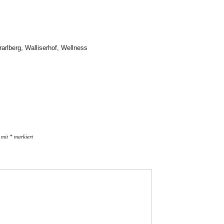
rarlberg
,
Walliserhof
,
Wellness
d mit
*
markiert