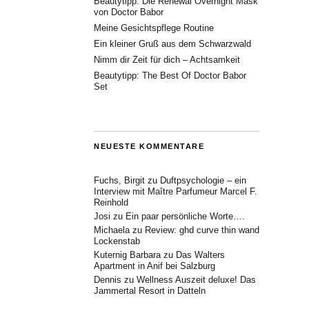
Beautytipp: Die Renewal Overnight Mask
von Doctor Babor
Meine Gesichtspflege Routine
Ein kleiner Gruß aus dem Schwarzwald
Nimm dir Zeit für dich – Achtsamkeit
Beautytipp: The Best Of Doctor Babor
Set
NEUESTE KOMMENTARE
Fuchs, Birgit
zu
Duftpsychologie – ein
Interview mit Maître Parfumeur Marcel F.
Reinhold
Josi
zu
Ein paar persönliche Worte….
Michaela
zu
Review: ghd curve thin wand
Lockenstab
Kuternig Barbara
zu
Das Walters
Apartment in Anif bei Salzburg
Dennis
zu
Wellness Auszeit deluxe! Das
Jammertal Resort in Datteln