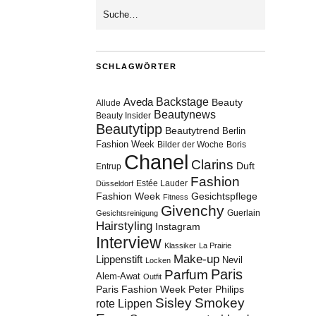
SCHLAGWÖRTER
Aveda
Backstage
Beauty
Allude
Beautynews
Beauty Insider
Beautytipp
Beautytrend
Berlin
Fashion Week
Bilder der Woche
Boris
Chanel
Clarins
Duft
Entrup
Fashion
Estée Lauder
Düsseldorf
Fashion Week
Gesichtspflege
Fitness
Givenchy
Guerlain
Gesichtsreinigung
Hairstyling
Instagram
Interview
Klassiker
La Prairie
Make-up
Lippenstift
Nevil
Locken
Paris
Parfum
Alem-Awat
Outfit
Paris Fashion Week
Peter Philips
Sisley
Smokey
rote Lippen