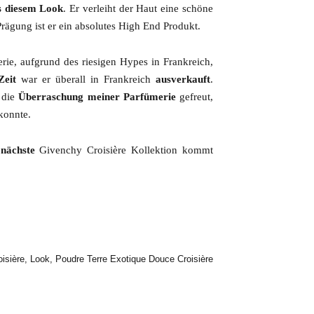
us diesem Look
. Er verleiht der Haut eine schöne
rägung ist er ein absolutes High End Produkt.
rie, aufgrund des riesigen Hypes in Frankreich,
Zeit
war er überall in Frankreich
ausverkauft
.
 die
Überraschung meiner Parfümerie
gefreut,
konnte.
nächste
Givenchy Croisière Kollektion kommt
isière
,
Look
,
Poudre Terre Exotique Douce Croisière