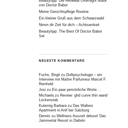
Beautytipp: Die Renewal Overnight Mask
von Doctor Babor
Meine Gesichtspflege Routine
Ein kleiner Gruß aus dem Schwarzwald
Nimm dir Zeit für dich – Achtsamkeit
Beautytipp: The Best Of Doctor Babor
Set
NEUESTE KOMMENTARE
Fuchs, Birgit
zu
Duftpsychologie – ein
Interview mit Maître Parfumeur Marcel F.
Reinhold
Josi
zu
Ein paar persönliche Worte….
Michaela
zu
Review: ghd curve thin wand
Lockenstab
Kuternig Barbara
zu
Das Walters
Apartment in Anif bei Salzburg
Dennis
zu
Wellness Auszeit deluxe! Das
Jammertal Resort in Datteln