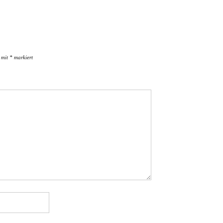
d mit
*
markiert