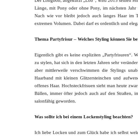
Der Longbob, abgekürzt „Lob“, wird 2015 seinen Höh
Länge, mit Pony oder ohne Pony, im nächsten Jahr
Nach wie vor bleibt jedoch auch langes Haar im Tr
extremen Volumen. Dabei darf es ordentlich und elega
Thema Partyfrisur – Welches Styling können Sie 
Eigentlich gibt es keine expliziten „Partyfrisuren“. W
zu stylen, hat sich in den letzten Jahren sehr veränder
aber mittlerweile verschwimmen die Stylings una
Haarband mit kleinen Glitzersteinchen und aufwen
offenes Haar. Hochsteckfrisuen sieht man heute zwa
Bällen, immer öfter jedoch auch auf den Straßen, im
salonfähig geworden.
Was sollte ich bei einem Lockenstyling beachten?
Ich liebe Locken und zum Glück habe ich selbst we