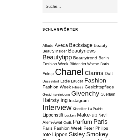
SCHLAGWÖRTER
Aveda
Backstage
Beauty
Allude
Beautynews
Beauty Insider
Beautytipp
Beautytrend
Berlin
Fashion Week
Bilder der Woche
Boris
Chanel
Clarins
Duft
Entrup
Fashion
Estée Lauder
Düsseldorf
Fashion Week
Gesichtspflege
Fitness
Givenchy
Guerlain
Gesichtsreinigung
Hairstyling
Instagram
Interview
Klassiker
La Prairie
Make-up
Lippenstift
Nevil
Locken
Paris
Parfum
Alem-Awat
Outfit
Paris Fashion Week
Peter Philips
Sisley
Smokey
rote Lippen