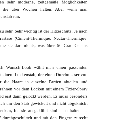
en sehr moderne, zeitgemäße Möglichkeiten
ren, die über Wochen halten. Aber wenn man
enstab ran.
u sehr. Sehr wichtig ist der Hitzeschutz! Je nach
rastase (Ciment-Thermique, Nectar-Thermique,
hne sie darf nichts, was über 50 Grad Celsius
nach Wunsch-Look wählt man einen passenden
it einem Lockenstab, der einen Durchmesser von
die Haare in einzelne Partien abteilen und
trähnen vor dem Locken mit einem Fixier-Spray
 und erst dann gelockt werden. Es muss besonders
lich um den Stab gewickelt und nicht abgeknickt
cken, bis sie ausgekühlt sind – so halten sie
 durchgeschüttelt und mit den Fingern zurecht