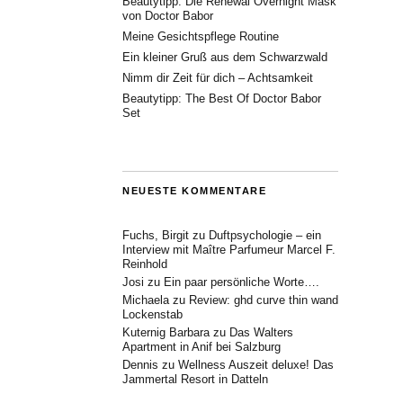
Beautytipp: Die Renewal Overnight Mask
von Doctor Babor
Meine Gesichtspflege Routine
Ein kleiner Gruß aus dem Schwarzwald
Nimm dir Zeit für dich – Achtsamkeit
Beautytipp: The Best Of Doctor Babor
Set
NEUESTE KOMMENTARE
Fuchs, Birgit
zu
Duftpsychologie – ein
Interview mit Maître Parfumeur Marcel F.
Reinhold
Josi
zu
Ein paar persönliche Worte….
Michaela
zu
Review: ghd curve thin wand
Lockenstab
Kuternig Barbara
zu
Das Walters
Apartment in Anif bei Salzburg
Dennis
zu
Wellness Auszeit deluxe! Das
Jammertal Resort in Datteln