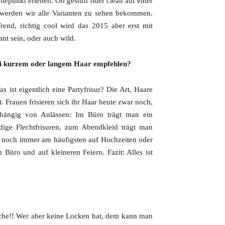
epunkt erleben. Ob gestuft oder clean auf einer
 werden wir alle Varianten zu sehen bekommen.
end, richtig cool wird das 2015 aber erst mit
nt sein, oder auch wild.
bei kurzem oder langem Haar empfehlen?
as ist eigentlich eine Partyfrisur? Die Art, Haare
t. Frauen frisieren sich ihr Haar heute zwar noch,
bhängig von Anlässen: Im Büro trägt man ein
dige Flechtfrisuren, zum Abendkleid trägt man
r noch immer am häufigsten auf Hochzeiten oder
 Büro und auf kleineren Feiern. Fazit: Alles ist
lche!! Wer aber keine Locken hat, dem kann man