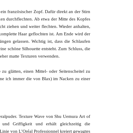
ein französischer Zopf. Dafür direkt an der Stirn
en durchflechten. Ab etwa der Mitte des Kopfes
cht ziehen und weiter flechten. Wieder anhalten,
 komplette Haar geflochten ist. Am Ende wird der
gen gelassen. Wichtig ist, dass die Schlaufen
ine schöne Silhouette entsteht. Zum Schluss, die
n eher matte Texturen verwenden.
zu glätten, einen Mittel- oder Seitenscheitel zu
me ich immer die von Blax) im Nacken zu einer
neralpuder. Texture Wave von Shu Uemura Art of
nd Griffigkeit und erhält gleichzeitig die
Linie von L’Oréal Professionnel kreiert gewagtes