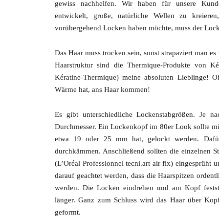
gewiss nachhelfen. Wir haben für unsere Kund
entwickelt, große, natürliche Wellen zu kreie
vorübergehend Locken haben möchte, muss der Lock
Das Haar muss trocken sein, sonst strapaziert man es z
Haarstruktur sind die Thermique-Produkte von Ké
Kératine-Thermique) meine absoluten Lieblinge! O
Wärme hat, ans Haar kommen!
Es gibt unterschiedliche Lockenstabgrößen. Je 
Durchmesser. Ein Lockenkopf im 80er Look sollte m
etwa 19 oder 25 mm hat, gelockt werden. Dafür 
durchkämmen. Anschließend sollten die einzelnen S
(L’Oréal Professionnel tecni.art air fix) eingesprüht
darauf geachtet werden, dass die Haarspitzen ordent
werden. Die Locken eindrehen und am Kopf festste
länger. Ganz zum Schluss wird das Haar über Kopf
geformt.