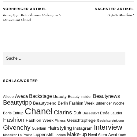
VORHERIGER ARTIKEL
NÄCHSTER ARTIKEL
Beautytipp: Mein Glamour Make-up in 5
Perfekte Maniküre!
Minuten mit Chanel
SCHLAGWÖRTER
Aveda
Backstage
Beautynews
Beauty
Allude
Beauty Insider
Beautytipp
Beautytrend
Berlin Fashion Week
Bilder der Woche
Chanel
Clarins
Duft
Boris Entrup
Estée Lauder
Düsseldorf
Fashion
Fashion Week
Gesichtspflege
Fitness
Gesichtsreinigung
Interview
Givenchy
Hairstyling
Instagram
Guerlain
Make-up
Lippenstift
Nevil Alem-Awat
Klassiker
La Prairie
Locken
Outfit