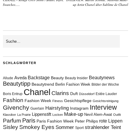
Swatches…..
up Artist Chanel über Sublime de Chanel
SCHLAGWÖRTER
Aveda
Backstage
Beautynews
Beauty
Allude
Beauty Insider
Beautytipp
Beautytrend
Berlin Fashion Week
Bilder der Woche
Chanel
Clarins
Duft
Boris Entrup
Estée Lauder
Düsseldorf
Fashion
Fashion Week
Gesichtspflege
Fitness
Gesichtsreinigung
Interview
Givenchy
Hairstyling
Instagram
Guerlain
Make-up
Lippenstift
Nevil Alem-Awat
Klassiker
La Prairie
Locken
Outfit
Paris
Parfum
rote Lippen
Paris Fashion Week
Peter Philips
Sisley
Smokey Eyes
Sommer
strahlender Teint
Sport