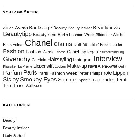
SCHLAGWÖRTER
Aveda
Backstage
Beautynews
Beauty
Allude
Beauty Insider
Beautytipp
Beautytrend
Berlin Fashion Week
Bilder der Woche
Chanel
Clarins
Duft
Boris Entrup
Estée Lauder
Düsseldorf
Fashion
Fashion Week
Gesichtspflege
Fitness
Gesichtsreinigung
Interview
Givenchy
Hairstyling
Instagram
Guerlain
Make-up
Lippenstift
Nevil Alem-Awat
Klassiker
La Prairie
Locken
Outfit
Paris
Parfum
rote Lippen
Paris Fashion Week
Peter Philips
Sisley
Smokey Eyes
Sommer
strahlender Teint
Sport
Tom Ford
Wellness
KATEGORIEN
Beauty
Beauty Insider
Body & Soul