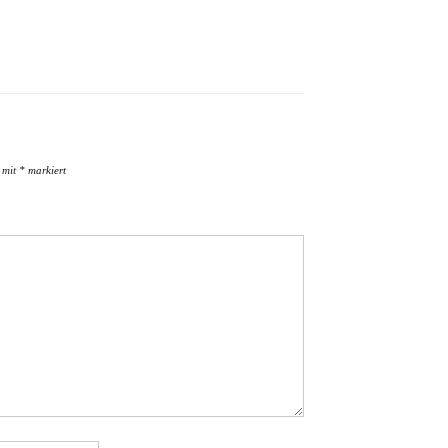
d mit
*
markiert