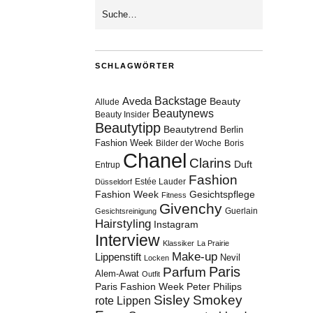
SCHLAGWÖRTER
Aveda
Backstage
Beauty
Allude
Beautynews
Beauty Insider
Beautytipp
Beautytrend
Berlin
Fashion Week
Bilder der Woche
Boris
Chanel
Clarins
Duft
Entrup
Fashion
Estée Lauder
Düsseldorf
Fashion Week
Gesichtspflege
Fitness
Givenchy
Guerlain
Gesichtsreinigung
Hairstyling
Instagram
Interview
Klassiker
La Prairie
Make-up
Lippenstift
Nevil
Locken
Paris
Parfum
Alem-Awat
Outfit
Paris Fashion Week
Peter Philips
Sisley
Smokey
rote Lippen