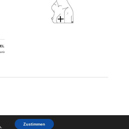
EL
aris
Zustimmen
.