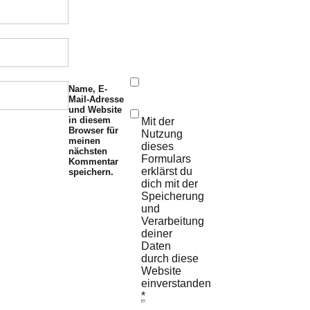
Name, E-
Mail-Adresse
und Website
in diesem
Mit der
Browser für
Nutzung
meinen
dieses
nächsten
Formulars
Kommentar
erklärst du
speichern.
dich mit der
Speicherung
und
Verarbeitung
deiner
Daten
durch diese
Website
einverstanden.
*