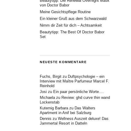
Beautytipp: Die Renewal Overnight Mask
von Doctor Babor
Meine Gesichtspflege Routine
Ein kleiner Gruß aus dem Schwarzwald
Nimm dir Zeit für dich – Achtsamkeit
Beautytipp: The Best Of Doctor Babor
Set
NEUESTE KOMMENTARE
Fuchs, Birgit
zu
Duftpsychologie – ein
Interview mit Maître Parfumeur Marcel F.
Reinhold
Josi
zu
Ein paar persönliche Worte….
Michaela
zu
Review: ghd curve thin wand
Lockenstab
Kuternig Barbara
zu
Das Walters
Apartment in Anif bei Salzburg
Dennis
zu
Wellness Auszeit deluxe! Das
Jammertal Resort in Datteln