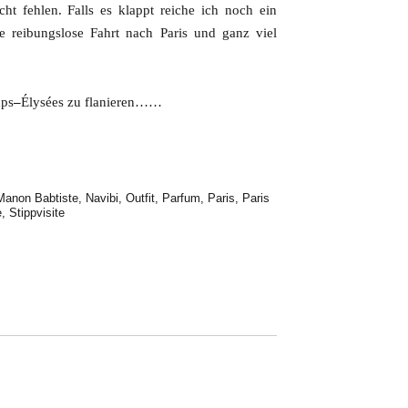
t fehlen. Falls es klappt reiche ich noch ein
e reibungslose Fahrt nach Paris und ganz viel
mps
–
Élysées zu flanieren……
Manon Babtiste
,
Navibi
,
Outfit
,
Parfum
,
Paris
,
Paris
e
,
Stippvisite