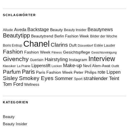
SCHLAGWÖRTER
Aveda
Backstage
Beautynews
Beauty
Allude
Beauty Insider
Beautytipp
Beautytrend
Berlin Fashion Week
Bilder der Woche
Chanel
Clarins
Duft
Boris Entrup
Estée Lauder
Düsseldorf
Fashion
Fashion Week
Gesichtspflege
Fitness
Gesichtsreinigung
Interview
Givenchy
Hairstyling
Instagram
Guerlain
Make-up
Lippenstift
Nevil Alem-Awat
Klassiker
La Prairie
Locken
Outfit
Paris
Parfum
rote Lippen
Paris Fashion Week
Peter Philips
Sisley
Smokey Eyes
Sommer
strahlender Teint
Sport
Tom Ford
Wellness
KATEGORIEN
Beauty
Beauty Insider