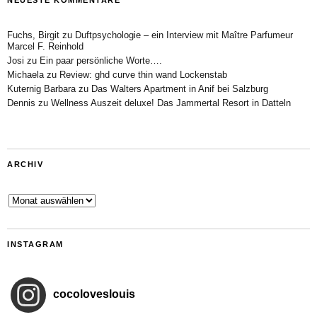
NEUESTE KOMMENTARE
Fuchs, Birgit
zu
Duftpsychologie – ein Interview mit Maître Parfumeur
Marcel F. Reinhold
Josi
zu
Ein paar persönliche Worte….
Michaela
zu
Review: ghd curve thin wand Lockenstab
Kuternig Barbara
zu
Das Walters Apartment in Anif bei Salzburg
Dennis
zu
Wellness Auszeit deluxe! Das Jammertal Resort in Datteln
ARCHIV
Archiv
INSTAGRAM
cocoloveslouis