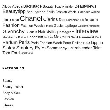
Aveda
Backstage
Beautynews
Beauty
Allude
Beauty Insider
Beautytipp
Beautytrend
Berlin Fashion Week
Bilder der Woche
Chanel
Clarins
Duft
Boris Entrup
Estée Lauder
Düsseldorf
Fashion
Fashion Week
Gesichtspflege
Fitness
Gesichtsreinigung
Interview
Givenchy
Hairstyling
Instagram
Guerlain
Make-up
Lippenstift
Nevil Alem-Awat
Klassiker
La Prairie
Locken
Outfit
Paris
Parfum
rote Lippen
Paris Fashion Week
Peter Philips
Sisley
Smokey Eyes
Sommer
strahlender Teint
Sport
Tom Ford
Wellness
KATEGORIEN
Beauty
Beauty Insider
Body & Soul
Fashion
Fitness