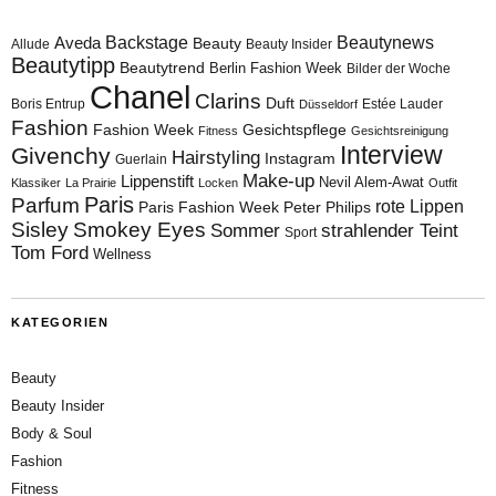
Aveda
Backstage
Beautynews
Beauty
Allude
Beauty Insider
Beautytipp
Beautytrend
Berlin Fashion Week
Bilder der Woche
Chanel
Clarins
Duft
Boris Entrup
Estée Lauder
Düsseldorf
Fashion
Fashion Week
Gesichtspflege
Fitness
Gesichtsreinigung
Interview
Givenchy
Hairstyling
Instagram
Guerlain
Make-up
Lippenstift
Nevil Alem-Awat
Klassiker
La Prairie
Locken
Outfit
Paris
Parfum
rote Lippen
Paris Fashion Week
Peter Philips
Sisley
Smokey Eyes
Sommer
strahlender Teint
Sport
Tom Ford
Wellness
KATEGORIEN
Beauty
Beauty Insider
Body & Soul
Fashion
Fitness