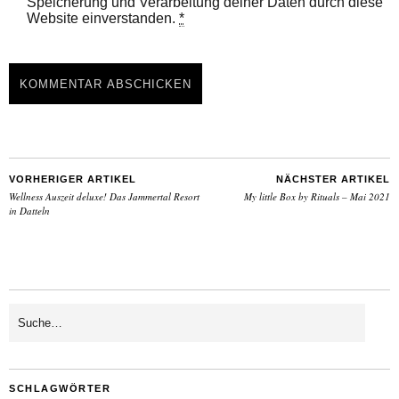
Speicherung und Verarbeitung deiner Daten durch diese
Website einverstanden.
*
VORHERIGER ARTIKEL
NÄCHSTER ARTIKEL
Wellness Auszeit deluxe! Das Jammertal Resort
My little Box by Rituals – Mai 2021
in Datteln
SCHLAGWÖRTER