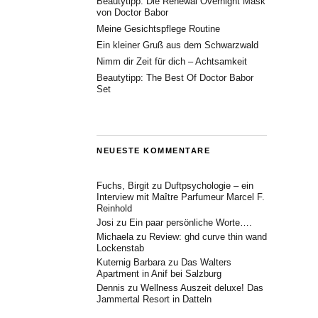
Beautytipp: Die Renewal Overnight Mask
von Doctor Babor
Meine Gesichtspflege Routine
Ein kleiner Gruß aus dem Schwarzwald
Nimm dir Zeit für dich – Achtsamkeit
Beautytipp: The Best Of Doctor Babor
Set
NEUESTE KOMMENTARE
Fuchs, Birgit
zu
Duftpsychologie – ein
Interview mit Maître Parfumeur Marcel F.
Reinhold
Josi
zu
Ein paar persönliche Worte….
Michaela
zu
Review: ghd curve thin wand
Lockenstab
Kuternig Barbara
zu
Das Walters
Apartment in Anif bei Salzburg
Dennis
zu
Wellness Auszeit deluxe! Das
Jammertal Resort in Datteln