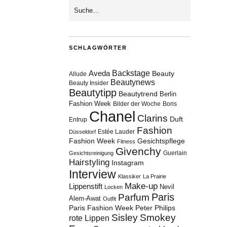
SCHLAGWÖRTER
Aveda
Backstage
Beauty
Allude
Beautynews
Beauty Insider
Beautytipp
Beautytrend
Berlin
Fashion Week
Bilder der Woche
Boris
Chanel
Clarins
Duft
Entrup
Fashion
Estée Lauder
Düsseldorf
Fashion Week
Gesichtspflege
Fitness
Givenchy
Guerlain
Gesichtsreinigung
Hairstyling
Instagram
Interview
Klassiker
La Prairie
Make-up
Lippenstift
Nevil
Locken
Paris
Parfum
Alem-Awat
Outfit
Paris Fashion Week
Peter Philips
Sisley
Smokey
rote Lippen