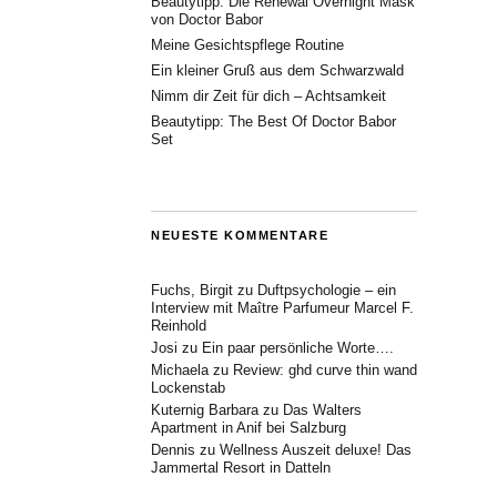
Beautytipp: Die Renewal Overnight Mask
von Doctor Babor
Meine Gesichtspflege Routine
Ein kleiner Gruß aus dem Schwarzwald
Nimm dir Zeit für dich – Achtsamkeit
Beautytipp: The Best Of Doctor Babor
Set
NEUESTE KOMMENTARE
Fuchs, Birgit
zu
Duftpsychologie – ein
Interview mit Maître Parfumeur Marcel F.
Reinhold
Josi
zu
Ein paar persönliche Worte….
Michaela
zu
Review: ghd curve thin wand
Lockenstab
Kuternig Barbara
zu
Das Walters
Apartment in Anif bei Salzburg
Dennis
zu
Wellness Auszeit deluxe! Das
Jammertal Resort in Datteln