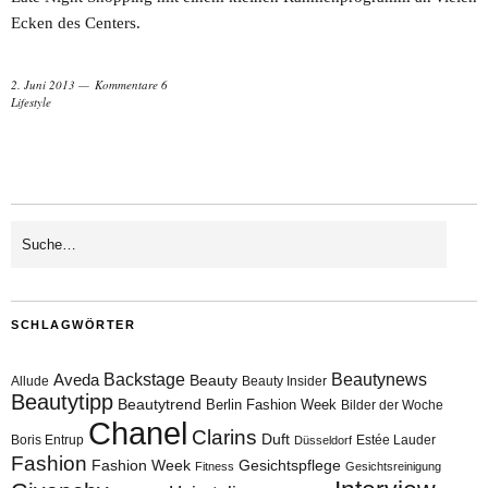
Ecken des Centers.
2. Juni 2013
Kommentare 6
Lifestyle
SCHLAGWÖRTER
Aveda
Backstage
Beautynews
Beauty
Allude
Beauty Insider
Beautytipp
Beautytrend
Berlin Fashion Week
Bilder der Woche
Chanel
Clarins
Duft
Boris Entrup
Estée Lauder
Düsseldorf
Fashion
Fashion Week
Gesichtspflege
Fitness
Gesichtsreinigung