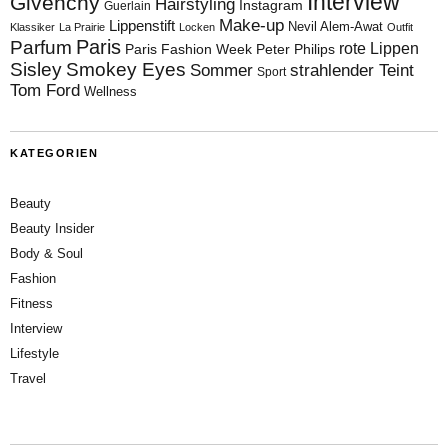
Interview
Givenchy
Hairstyling
Instagram
Guerlain
Make-up
Lippenstift
Nevil Alem-Awat
Klassiker
La Prairie
Locken
Outfit
Paris
Parfum
rote Lippen
Paris Fashion Week
Peter Philips
Sisley
Smokey Eyes
Sommer
strahlender Teint
Sport
Tom Ford
Wellness
KATEGORIEN
Beauty
Beauty Insider
Body & Soul
Fashion
Fitness
Interview
Lifestyle
Travel