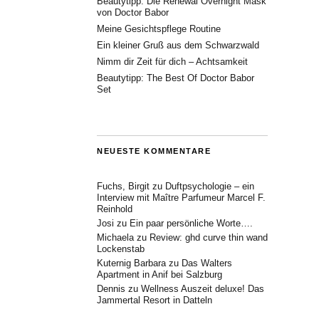
Beautytipp: Die Renewal Overnight Mask
von Doctor Babor
Meine Gesichtspflege Routine
Ein kleiner Gruß aus dem Schwarzwald
Nimm dir Zeit für dich – Achtsamkeit
Beautytipp: The Best Of Doctor Babor
Set
NEUESTE KOMMENTARE
Fuchs, Birgit
zu
Duftpsychologie – ein
Interview mit Maître Parfumeur Marcel F.
Reinhold
Josi
zu
Ein paar persönliche Worte….
Michaela
zu
Review: ghd curve thin wand
Lockenstab
Kuternig Barbara
zu
Das Walters
Apartment in Anif bei Salzburg
Dennis
zu
Wellness Auszeit deluxe! Das
Jammertal Resort in Datteln