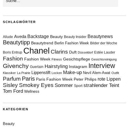
SCHLAGWÖRTER
Aveda
Backstage
Beautynews
Beauty
Allude
Beauty Insider
Beautytipp
Beautytrend
Berlin Fashion Week
Bilder der Woche
Chanel
Clarins
Duft
Boris Entrup
Estée Lauder
Düsseldorf
Fashion
Fashion Week
Gesichtspflege
Fitness
Gesichtsreinigung
Interview
Givenchy
Hairstyling
Instagram
Guerlain
Make-up
Lippenstift
Nevil Alem-Awat
Klassiker
La Prairie
Locken
Outfit
Paris
Parfum
rote Lippen
Paris Fashion Week
Peter Philips
Sisley
Smokey Eyes
Sommer
strahlender Teint
Sport
Tom Ford
Wellness
KATEGORIEN
Beauty