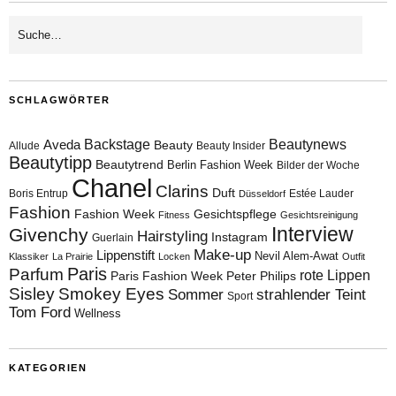
SCHLAGWÖRTER
Aveda
Backstage
Beautynews
Beauty
Allude
Beauty Insider
Beautytipp
Beautytrend
Berlin Fashion Week
Bilder der Woche
Chanel
Clarins
Duft
Boris Entrup
Estée Lauder
Düsseldorf
Fashion
Fashion Week
Gesichtspflege
Fitness
Gesichtsreinigung
Interview
Givenchy
Hairstyling
Instagram
Guerlain
Make-up
Lippenstift
Nevil Alem-Awat
Klassiker
La Prairie
Locken
Outfit
Paris
Parfum
rote Lippen
Paris Fashion Week
Peter Philips
Sisley
Smokey Eyes
Sommer
strahlender Teint
Sport
Tom Ford
Wellness
KATEGORIEN