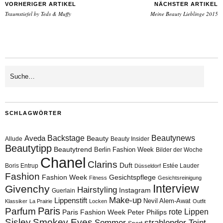
VORHERIGER ARTIKEL
NÄCHSTER ARTIKEL
Traumstiefel by Teds & Muffy
Meine Beauty Lieblinge 2015
SCHLAGWÖRTER
Aveda
Backstage
Beautynews
Beauty
Allude
Beauty Insider
Beautytipp
Beautytrend
Berlin Fashion Week
Bilder der Woche
Chanel
Clarins
Duft
Boris Entrup
Estée Lauder
Düsseldorf
Fashion
Fashion Week
Gesichtspflege
Fitness
Gesichtsreinigung
Interview
Givenchy
Hairstyling
Instagram
Guerlain
Make-up
Lippenstift
Nevil Alem-Awat
Klassiker
La Prairie
Locken
Outfit
Paris
Parfum
rote Lippen
Paris Fashion Week
Peter Philips
Sisley
Smokey Eyes
Sommer
strahlender Teint