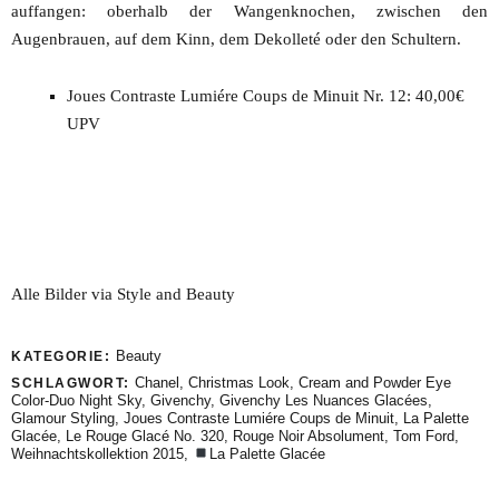
auffangen: oberhalb der Wangenknochen, zwischen den
Augenbrauen, auf dem Kinn, dem Dekolleté oder den Schultern.
Joues Contraste Lumiére Coups de Minuit Nr. 12: 40,00€
UPV
Alle Bilder via Style and Beauty
Beauty
KATEGORIE:
Chanel
,
Christmas Look
,
Cream and Powder Eye
SCHLAGWORT:
Color-Duo Night Sky
,
Givenchy
,
Givenchy Les Nuances Glacées
,
Glamour Styling
,
Joues Contraste Lumiére Coups de Minuit
,
La Palette
Glacée
,
Le Rouge Glacé No. 320
,
Rouge Noir Absolument
,
Tom Ford
,
Weihnachtskollektion 2015
,
La Palette Glacée