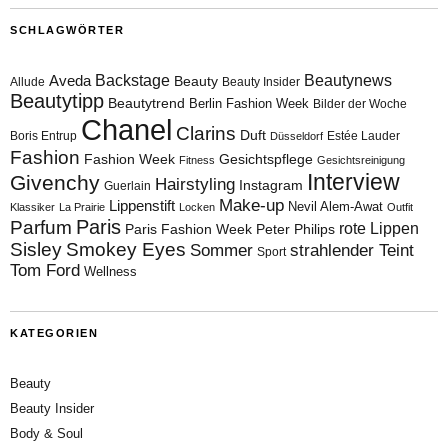
SCHLAGWÖRTER
Aveda
Backstage
Beautynews
Beauty
Allude
Beauty Insider
Beautytipp
Beautytrend
Berlin Fashion Week
Bilder der Woche
Chanel
Clarins
Duft
Boris Entrup
Estée Lauder
Düsseldorf
Fashion
Fashion Week
Gesichtspflege
Fitness
Gesichtsreinigung
Interview
Givenchy
Hairstyling
Instagram
Guerlain
Make-up
Lippenstift
Nevil Alem-Awat
Klassiker
La Prairie
Locken
Outfit
Paris
Parfum
rote Lippen
Paris Fashion Week
Peter Philips
Sisley
Smokey Eyes
Sommer
strahlender Teint
Sport
Tom Ford
Wellness
KATEGORIEN
Beauty
Beauty Insider
Body & Soul