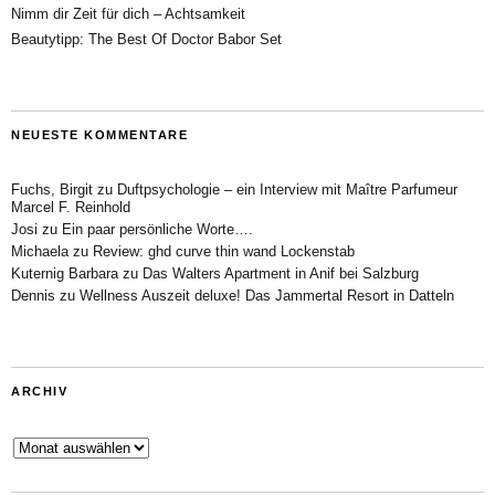
Nimm dir Zeit für dich – Achtsamkeit
Beautytipp: The Best Of Doctor Babor Set
NEUESTE KOMMENTARE
Fuchs, Birgit
zu
Duftpsychologie – ein Interview mit Maître Parfumeur
Marcel F. Reinhold
Josi
zu
Ein paar persönliche Worte….
Michaela
zu
Review: ghd curve thin wand Lockenstab
Kuternig Barbara
zu
Das Walters Apartment in Anif bei Salzburg
Dennis
zu
Wellness Auszeit deluxe! Das Jammertal Resort in Datteln
ARCHIV
Archiv