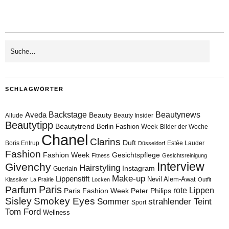
SCHLAGWÖRTER
Aveda
Backstage
Beautynews
Beauty
Allude
Beauty Insider
Beautytipp
Beautytrend
Berlin Fashion Week
Bilder der Woche
Chanel
Clarins
Duft
Boris Entrup
Estée Lauder
Düsseldorf
Fashion
Fashion Week
Gesichtspflege
Fitness
Gesichtsreinigung
Interview
Givenchy
Hairstyling
Instagram
Guerlain
Make-up
Lippenstift
Nevil Alem-Awat
Klassiker
La Prairie
Locken
Outfit
Paris
Parfum
rote Lippen
Paris Fashion Week
Peter Philips
Sisley
Smokey Eyes
Sommer
strahlender Teint
Sport
Tom Ford
Wellness