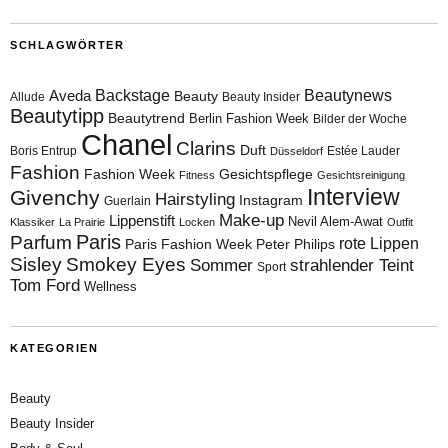
SCHLAGWÖRTER
Aveda
Backstage
Beautynews
Beauty
Allude
Beauty Insider
Beautytipp
Beautytrend
Berlin Fashion Week
Bilder der Woche
Chanel
Clarins
Duft
Boris Entrup
Estée Lauder
Düsseldorf
Fashion
Fashion Week
Gesichtspflege
Fitness
Gesichtsreinigung
Interview
Givenchy
Hairstyling
Instagram
Guerlain
Make-up
Lippenstift
Nevil Alem-Awat
Klassiker
La Prairie
Locken
Outfit
Paris
Parfum
rote Lippen
Paris Fashion Week
Peter Philips
Sisley
Smokey Eyes
Sommer
strahlender Teint
Sport
Tom Ford
Wellness
KATEGORIEN
Beauty
Beauty Insider