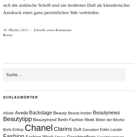
sich die arabische Schrift und ein moderner Duft als künstlerischer
Ausdruck eines ganz persönlichen Stils verbinden.
30. Oktober 2013
Schreibe einen Kommentar
Beauty
SCHLAGWÖRTER
Aveda
Backstage
Beautynews
Beauty
Allude
Beauty Insider
Beautytipp
Beautytrend
Berlin Fashion Week
Bilder der Woche
Chanel
Clarins
Duft
Boris Entrup
Estée Lauder
Düsseldorf
Fashion
Fashion Week
Gesichtspflege
Fitness
Gesichtsreinigung