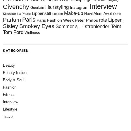
Interview
Givenchy
Hairstyling
Instagram
Guerlain
Make-up
Lippenstift
Nevil Alem-Awat
Klassiker
La Prairie
Locken
Outfit
Paris
Parfum
rote Lippen
Paris Fashion Week
Peter Philips
Sisley
Smokey Eyes
Sommer
strahlender Teint
Sport
Tom Ford
Wellness
KATEGORIEN
Beauty
Beauty Insider
Body & Soul
Fashion
Fitness
Interview
Lifestyle
Travel