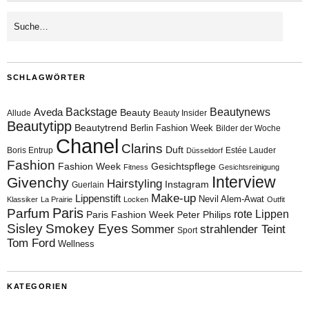
SCHLAGWÖRTER
Aveda
Backstage
Beautynews
Beauty
Allude
Beauty Insider
Beautytipp
Beautytrend
Berlin Fashion Week
Bilder der Woche
Chanel
Clarins
Duft
Boris Entrup
Estée Lauder
Düsseldorf
Fashion
Fashion Week
Gesichtspflege
Fitness
Gesichtsreinigung
Interview
Givenchy
Hairstyling
Instagram
Guerlain
Make-up
Lippenstift
Nevil Alem-Awat
Klassiker
La Prairie
Locken
Outfit
Paris
Parfum
rote Lippen
Paris Fashion Week
Peter Philips
Sisley
Smokey Eyes
Sommer
strahlender Teint
Sport
Tom Ford
Wellness
KATEGORIEN