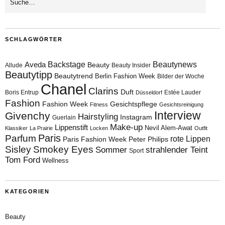
SCHLAGWÖRTER
Aveda
Backstage
Beautynews
Beauty
Allude
Beauty Insider
Beautytipp
Beautytrend
Berlin Fashion Week
Bilder der Woche
Chanel
Clarins
Duft
Boris Entrup
Estée Lauder
Düsseldorf
Fashion
Fashion Week
Gesichtspflege
Fitness
Gesichtsreinigung
Interview
Givenchy
Hairstyling
Instagram
Guerlain
Make-up
Lippenstift
Nevil Alem-Awat
Klassiker
La Prairie
Locken
Outfit
Paris
Parfum
rote Lippen
Paris Fashion Week
Peter Philips
Sisley
Smokey Eyes
Sommer
strahlender Teint
Sport
Tom Ford
Wellness
KATEGORIEN
Beauty