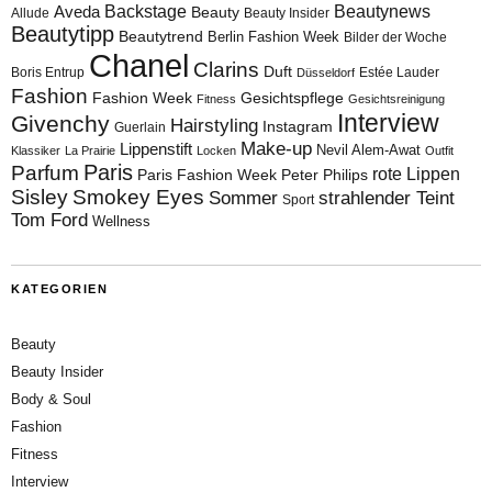
Aveda
Backstage
Beautynews
Beauty
Allude
Beauty Insider
Beautytipp
Beautytrend
Berlin Fashion Week
Bilder der Woche
Chanel
Clarins
Duft
Boris Entrup
Estée Lauder
Düsseldorf
Fashion
Fashion Week
Gesichtspflege
Fitness
Gesichtsreinigung
Interview
Givenchy
Hairstyling
Instagram
Guerlain
Make-up
Lippenstift
Nevil Alem-Awat
Klassiker
La Prairie
Locken
Outfit
Paris
Parfum
rote Lippen
Paris Fashion Week
Peter Philips
Sisley
Smokey Eyes
Sommer
strahlender Teint
Sport
Tom Ford
Wellness
KATEGORIEN
Beauty
Beauty Insider
Body & Soul
Fashion
Fitness
Interview