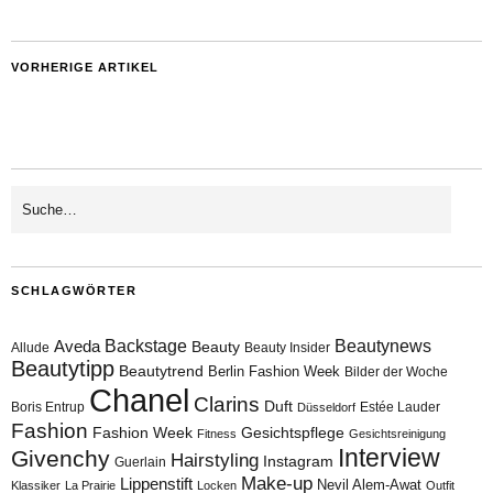
VORHERIGE ARTIKEL
SCHLAGWÖRTER
Aveda
Backstage
Beautynews
Beauty
Allude
Beauty Insider
Beautytipp
Beautytrend
Berlin Fashion Week
Bilder der Woche
Chanel
Clarins
Duft
Boris Entrup
Estée Lauder
Düsseldorf
Fashion
Fashion Week
Gesichtspflege
Fitness
Gesichtsreinigung
Interview
Givenchy
Hairstyling
Instagram
Guerlain
Make-up
Lippenstift
Nevil Alem-Awat
Klassiker
La Prairie
Locken
Outfit