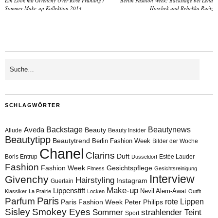
Ein Look mit Givenchy Over Rose Frühling /
Berlin Fashion Week: Backstage bei Lena
Sommer Make-up Kollektion 2014
Hoschek und Rebekka Ruétz
SCHLAGWÖRTER
Aveda
Backstage
Beautynews
Beauty
Allude
Beauty Insider
Beautytipp
Beautytrend
Berlin Fashion Week
Bilder der Woche
Chanel
Clarins
Duft
Boris Entrup
Estée Lauder
Düsseldorf
Fashion
Fashion Week
Gesichtspflege
Fitness
Gesichtsreinigung
Interview
Givenchy
Hairstyling
Instagram
Guerlain
Make-up
Lippenstift
Nevil Alem-Awat
Klassiker
La Prairie
Locken
Outfit
Paris
Parfum
rote Lippen
Paris Fashion Week
Peter Philips
Sisley
Smokey Eyes
Sommer
strahlender Teint
Sport