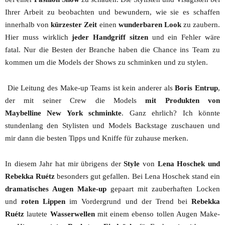
Ihrer Arbeit zu beobachten und bewundern, wie sie es schaffen
innerhalb von
kürzester Zeit
einen
wunderbaren Look
zu zaubern.
Hier muss wirklich
jeder Handgriff sitzen
und ein Fehler wäre
fatal. Nur die Besten der Branche haben die Chance ins Team zu
kommen um die Models der Shows zu schminken und zu stylen.
Die Leitung des Make-up Teams ist kein anderer als
Boris Entrup
,
der mit seiner Crew die Models
mit Produkten von
Maybelline New York schminkte
. Ganz ehrlich? Ich könnte
stundenlang den Stylisten und Models Backstage zuschauen und
mir dann die besten Tipps und Kniffe für zuhause merken.
In diesem Jahr hat mir übrigens der
Style
von
Lena Hoschek und
Rebekka Ruétz
besonders gut gefallen. Bei Lena Hoschek stand ein
dramatisches Augen Make-up
gepaart mit zauberhaften Locken
und
roten Lippen
im Vordergrund und der Trend bei
Rebekka
Ruétz
lautete
Wasserwellen
mit einem ebenso tollen Augen Make-