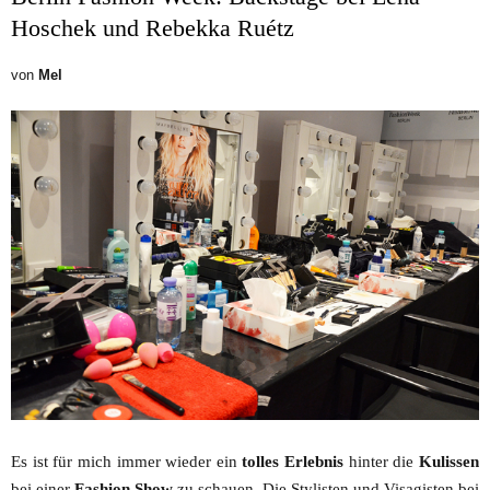
Hoschek und Rebekka Ruétz
von
Mel
Es ist für mich immer wieder ein
tolles Erlebnis
hinter die
Kulissen
bei einer
Fashion Show
zu schauen. Die Stylisten und Visagisten bei