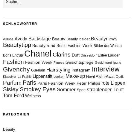
SCHLAGWÖRTER
Aveda
Backstage
Beautynews
Beauty
Allude
Beauty Insider
Beautytipp
Beautytrend
Berlin Fashion Week
Bilder der Woche
Chanel
Clarins
Duft
Boris Entrup
Estée Lauder
Düsseldorf
Fashion
Fashion Week
Gesichtspflege
Fitness
Gesichtsreinigung
Interview
Givenchy
Hairstyling
Instagram
Guerlain
Make-up
Lippenstift
Nevil Alem-Awat
Klassiker
La Prairie
Locken
Outfit
Paris
Parfum
rote Lippen
Paris Fashion Week
Peter Philips
Sisley
Smokey Eyes
Sommer
strahlender Teint
Sport
Tom Ford
Wellness
KATEGORIEN
Beauty