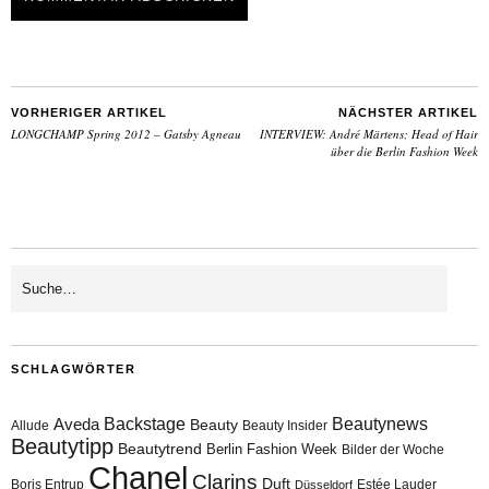
VORHERIGER ARTIKEL
NÄCHSTER ARTIKEL
LONGCHAMP Spring 2012 – Gatsby Agneau
INTERVIEW: André Märtens; Head of Hair
über die Berlin Fashion Week
SCHLAGWÖRTER
Aveda
Backstage
Beautynews
Beauty
Allude
Beauty Insider
Beautytipp
Beautytrend
Berlin Fashion Week
Bilder der Woche
Chanel
Clarins
Duft
Boris Entrup
Estée Lauder
Düsseldorf