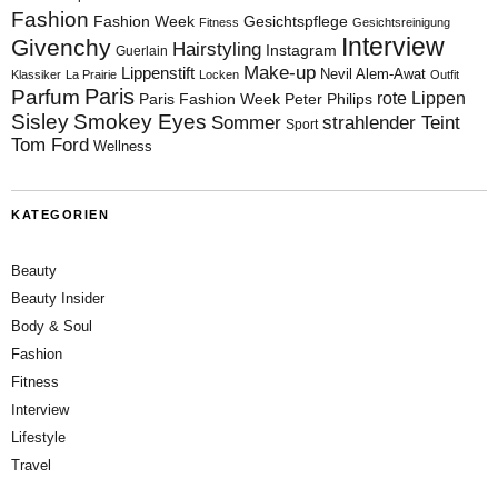
Fashion
Fashion Week
Gesichtspflege
Fitness
Gesichtsreinigung
Interview
Givenchy
Hairstyling
Instagram
Guerlain
Make-up
Lippenstift
Nevil Alem-Awat
Klassiker
La Prairie
Locken
Outfit
Paris
Parfum
rote Lippen
Paris Fashion Week
Peter Philips
Sisley
Smokey Eyes
Sommer
strahlender Teint
Sport
Tom Ford
Wellness
KATEGORIEN
Beauty
Beauty Insider
Body & Soul
Fashion
Fitness
Interview
Lifestyle
Travel