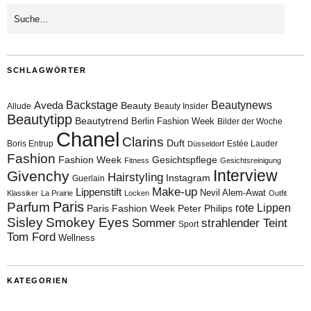
SCHLAGWÖRTER
Aveda
Backstage
Beautynews
Beauty
Allude
Beauty Insider
Beautytipp
Beautytrend
Berlin Fashion Week
Bilder der Woche
Chanel
Clarins
Duft
Boris Entrup
Estée Lauder
Düsseldorf
Fashion
Fashion Week
Gesichtspflege
Fitness
Gesichtsreinigung
Interview
Givenchy
Hairstyling
Instagram
Guerlain
Make-up
Lippenstift
Nevil Alem-Awat
Klassiker
La Prairie
Locken
Outfit
Paris
Parfum
rote Lippen
Paris Fashion Week
Peter Philips
Sisley
Smokey Eyes
Sommer
strahlender Teint
Sport
Tom Ford
Wellness
KATEGORIEN