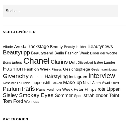
SCHLAGWÖRTER
Aveda
Backstage
Beautynews
Beauty
Allude
Beauty Insider
Beautytipp
Beautytrend
Berlin Fashion Week
Bilder der Woche
Chanel
Clarins
Duft
Boris Entrup
Estée Lauder
Düsseldorf
Fashion
Fashion Week
Gesichtspflege
Fitness
Gesichtsreinigung
Interview
Givenchy
Hairstyling
Instagram
Guerlain
Make-up
Lippenstift
Nevil Alem-Awat
Klassiker
La Prairie
Locken
Outfit
Paris
Parfum
rote Lippen
Paris Fashion Week
Peter Philips
Sisley
Smokey Eyes
Sommer
strahlender Teint
Sport
Tom Ford
Wellness
KATEGORIEN