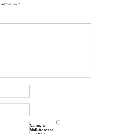
d mit
*
markiert
Name, E-
Mail-Adresse