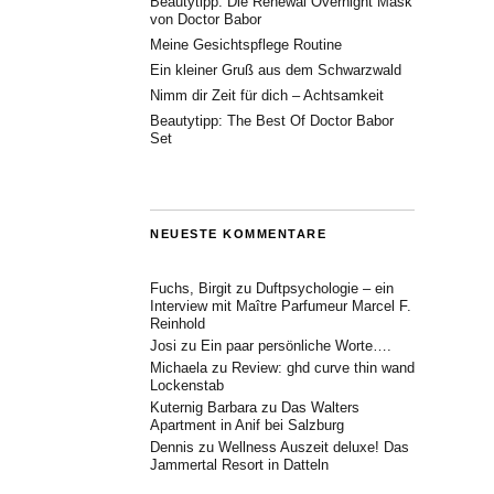
Beautytipp: Die Renewal Overnight Mask
von Doctor Babor
Meine Gesichtspflege Routine
Ein kleiner Gruß aus dem Schwarzwald
Nimm dir Zeit für dich – Achtsamkeit
Beautytipp: The Best Of Doctor Babor
Set
NEUESTE KOMMENTARE
Fuchs, Birgit
zu
Duftpsychologie – ein
Interview mit Maître Parfumeur Marcel F.
Reinhold
Josi
zu
Ein paar persönliche Worte….
Michaela
zu
Review: ghd curve thin wand
Lockenstab
Kuternig Barbara
zu
Das Walters
Apartment in Anif bei Salzburg
Dennis
zu
Wellness Auszeit deluxe! Das
Jammertal Resort in Datteln