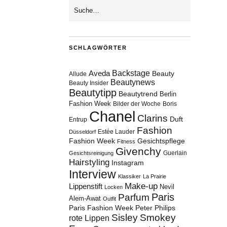
SCHLAGWÖRTER
Aveda
Backstage
Beauty
Allude
Beautynews
Beauty Insider
Beautytipp
Beautytrend
Berlin
Fashion Week
Bilder der Woche
Boris
Chanel
Clarins
Duft
Entrup
Fashion
Estée Lauder
Düsseldorf
Fashion Week
Gesichtspflege
Fitness
Givenchy
Guerlain
Gesichtsreinigung
Hairstyling
Instagram
Interview
Klassiker
La Prairie
Make-up
Lippenstift
Nevil
Locken
Paris
Parfum
Alem-Awat
Outfit
Paris Fashion Week
Peter Philips
Sisley
Smokey
rote Lippen