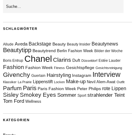
SCHLAGWÖRTER
Aveda
Backstage
Beautynews
Beauty
Allude
Beauty Insider
Beautytipp
Beautytrend
Berlin Fashion Week
Bilder der Woche
Chanel
Clarins
Duft
Boris Entrup
Estée Lauder
Düsseldorf
Fashion
Fashion Week
Gesichtspflege
Fitness
Gesichtsreinigung
Interview
Givenchy
Hairstyling
Instagram
Guerlain
Make-up
Lippenstift
Nevil Alem-Awat
Klassiker
La Prairie
Locken
Outfit
Paris
Parfum
rote Lippen
Paris Fashion Week
Peter Philips
Sisley
Smokey Eyes
Sommer
strahlender Teint
Sport
Tom Ford
Wellness
KATEGORIEN