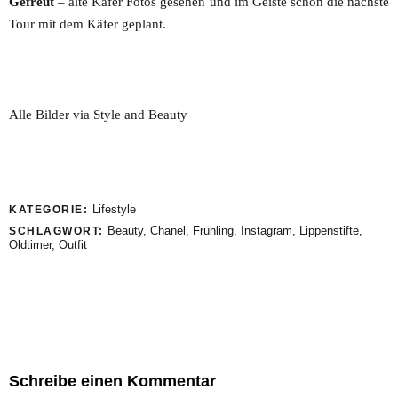
Gefreut
– alte Käfer Fotos gesehen und im Geiste schon die nächste
Tour mit dem Käfer geplant.
Alle Bilder via Style and Beauty
Lifestyle
KATEGORIE:
Beauty
,
Chanel
,
Frühling
,
Instagram
,
Lippenstifte
,
SCHLAGWORT:
Oldtimer
,
Outfit
Schreibe einen Kommentar