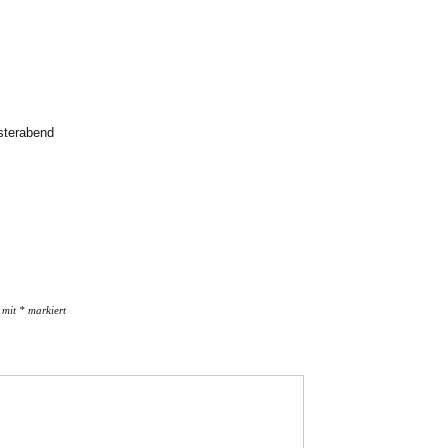
sterabend
d mit
*
markiert