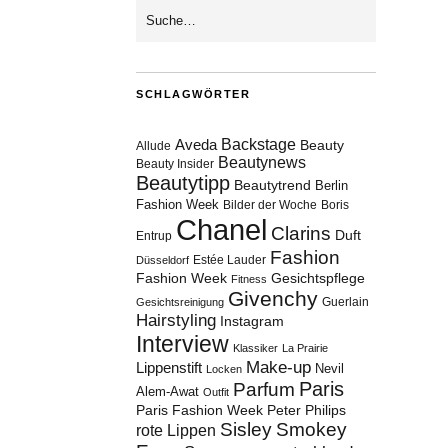
SCHLAGWÖRTER
Aveda
Backstage
Beauty
Allude
Beautynews
Beauty Insider
Beautytipp
Beautytrend
Berlin
Fashion Week
Bilder der Woche
Boris
Chanel
Clarins
Duft
Entrup
Fashion
Estée Lauder
Düsseldorf
Fashion Week
Gesichtspflege
Fitness
Givenchy
Guerlain
Gesichtsreinigung
Hairstyling
Instagram
Interview
Klassiker
La Prairie
Make-up
Lippenstift
Nevil
Locken
Paris
Parfum
Alem-Awat
Outfit
Paris Fashion Week
Peter Philips
Sisley
Smokey
rote Lippen