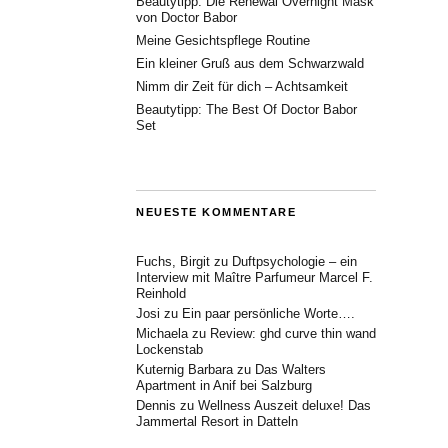
Beautytipp: Die Renewal Overnight Mask
von Doctor Babor
Meine Gesichtspflege Routine
Ein kleiner Gruß aus dem Schwarzwald
Nimm dir Zeit für dich – Achtsamkeit
Beautytipp: The Best Of Doctor Babor
Set
NEUESTE KOMMENTARE
Fuchs, Birgit
zu
Duftpsychologie – ein
Interview mit Maître Parfumeur Marcel F.
Reinhold
Josi
zu
Ein paar persönliche Worte….
Michaela
zu
Review: ghd curve thin wand
Lockenstab
Kuternig Barbara
zu
Das Walters
Apartment in Anif bei Salzburg
Dennis
zu
Wellness Auszeit deluxe! Das
Jammertal Resort in Datteln